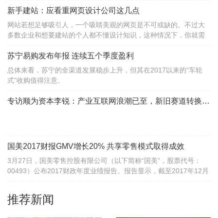
新手建站：应看重网页设计公司这几点
网站若想足够吸引人，一个吸睛美观的网页是不可或缺的。不过大
多数企业和想要建站的个人都不懂设计知识，这种情况下，你就需
要用到网页设计公司了。网页设计公司有哪些呢？国内外比较知名
的有WordPress, Strikingly, Wix，上线了，
苏宁易购发布年报 连续五个季度盈利
总体来看，苏宁的全渠道发展稳步上升，但其在2017以来的“车轮
式”收购值得注意。
专访顺为资本李锐：产业互联网浪潮已至，新旧赛道转换要“用韧劲”
国美2017财报GMV增长20% 共享零售模式取得成效
3月27日，国美零售控股有限公司（以下简称“国美”，股票代号：
00493）公布2017财政年度业绩报告。报告显示，截至2017年12月
31日为止的上一财年，国美的主营业务保持健康的盈利能力，整体
GMV同比增长20.10%，其中线上平台GMV同比增长118.13%；综
推荐新闻
合利润率达18.26%；可比门店销售收入同比增长2.33%达468.79亿
元。国美共享零售模式、“家•生活”战略转型取得良好开局。