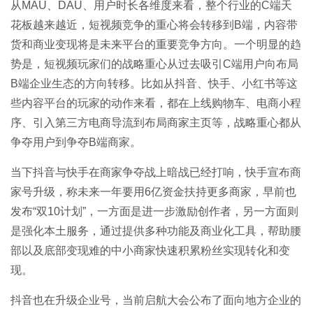
从MAU、DAU、用户时长各维度来看，整个行业的C端天
花板越来越近，短视频竞争的重心将会转移到B端，内容带
货和商业变现将是未来平台的重要竞争方向。一个明显的趋
势是，短视频玩家们的战略重心从过去吸引C端用户向布局
B端企业生态的方向转移。比如从抖音、快手、小红书等这
些内容平台的玩家的动作来看，都在上线购物车、电商小程
序、引入第三方电商导流到布局商家主页等，战略重心都从
争夺用户到争夺B端商家。
当下抖音与快手在商家争夺战上暗战已经打响，快手宣布商
家号升级，称未来一年要用6亿资金扶持更多商家，早前也
发布“双10计划”，一方面是进一步激励创作者，另一方面则
是强化本土服务，通过提供多种功能及商业化工具，帮助腰
部以及底部变现难的中小商家快速积累粉丝实现转化和变
现。
抖音也在升级企业号，当前启航大会公布了面向地方企业的