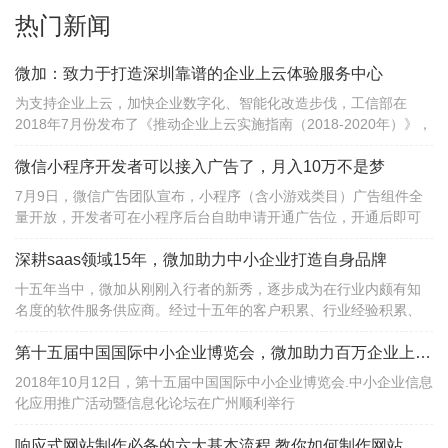
热门新闻
微加：致力于打造深圳靠谱的企业上云体验服务中心
为支持企业上云，加快企业数字化、智能化改造步伐，工信部在
2018年7月份发布了《推动企业上云实施指南（2018-2020年）》，
提出到2020年，全国新增上云企业100万家。
微信小程序开发者可以接入广告了，月入10万不是梦
7月9日，微信广告团队宣布，小程序（含小游戏类目）广告组件全
量开放，开发者可在小程序后台自助申请开通广告位，开通后即可
在小程序中接入广告，按月获得广告收入。
深耕saas领域15年，微加助力中小企业打造自身品牌
十五年当中，微加从刚刚入行者的新秀，逐步成为在行业内颇有知
名度的软件服务供应商。经过十五年的客户积累、行业经验积累、
项目积累，微加已从当初的一个名不见经传的小公司，成长为深圳
地区saas领域知名供应商和数字营销解决方案提供者......
第十五届中国国际中小企业博览会，微加助力百万企业上云服务
2018年10月12日，第十五届中国国际中小企业博览会.中小企业信息
化应用推广活动暨信息化论坛在广州顺利举行
响应式网站制作必备的六大基本流程,教你如何制作网站