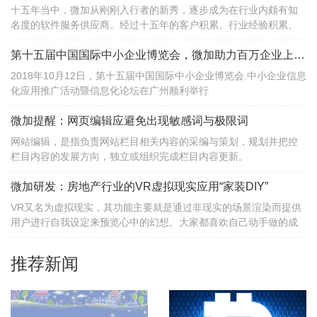
十五年当中，微加从刚刚入行者的新秀，逐步成为在行业内颇有知
名度的软件服务供应商。经过十五年的客户积累、行业经验积累、
项目积累，微加已从当初的一个名不见经传的小公司，成长为深圳
地区saas领域知名供应商和数字营销解决方案提供者......
第十五届中国国际中小企业博览会，微加助力百万企业上云服务
2018年10月12日，第十五届中国国际中小企业博览会.中小企业信息
化应用推广活动暨信息化论坛在广州顺利举行
微加提醒：网页编辑应避免出现敏感词与极限词
网站编辑，是指负责网站栏目相关内容的采编与策划，规划并把控
栏目内容的发展方向，独立或组织完成栏目内容更新。
微加研发：房地产行业的VR虚拟现实应用“家装DIY”
VR又名为虚拟现实，其功能主要就是通过非现实的场景渲染而提供
用户进行自我设定来预览心中的幻想。大家都喜欢自己动手做的成
品，这也是为什么IKEA可以在很短的时间内火红，因为大家除了买
典型的家具时，还同时进行简单的搭建组装，所以更有乐趣，更有
推荐新闻
拥有感。